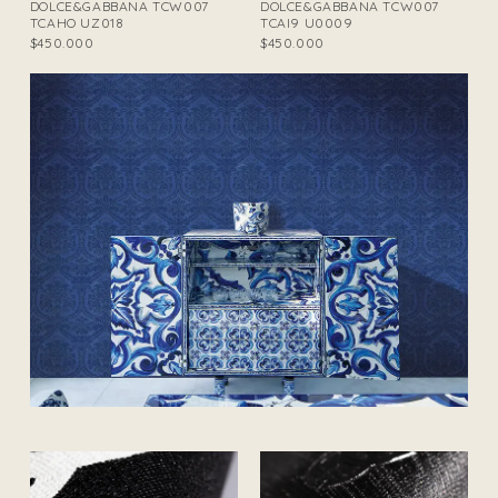
DOLCE&GABBANA TCW007
DOLCE&GABBANA TCW007
TCAHO UZ018
TCAI9 U0009
$450.000
$450.000