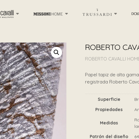
ROBERTO CAVA
ROBERTO CAVALLI HOME
Papel tapiz de alta gama 
registrada Roberto Caval
Superficie
Br
Propiedades
An
Ro
Medidas
la
Patrón del diseño
6