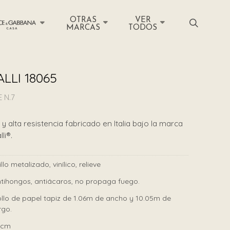
OTRAS
VER
MARCAS
TODOS
LLI 18065
 N.7
y alta resistencia fabricado en Italia bajo la marca
li®.
illo metalizado, vinílico, relieve
tihongos, antiácaros, no propaga fuego.
llo de papel tapiz de 1.06m de ancho y 10.05m de
rgo.
4cm