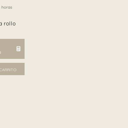
 horas
 rollo
O
tidad
 CARRITO