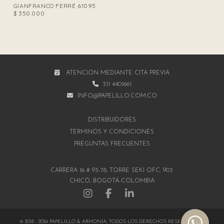
GIANFRANCO FERRÉ 61095
$
350.000
ATENCIÓN MEDIANTE CITA PREVIA
311 4401661
INFO@PAPELILLO.COM.CO
DISTRIBUIDORES
TÉRMINOS Y CONDICIONES
PREGUNTAS FRECUENTES
CARRERA 16 # 93-78, TORRE SEKI OFC. 903
CHICÓ, BOGOTÁ-COLOMBIA
© 2018 - 2024 PAPELILLO & ARMONÍA, TODOS LOS DERECHOS RESERVADOS |