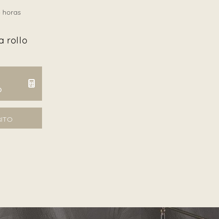
 horas
 rollo
O
ntidad
RITO