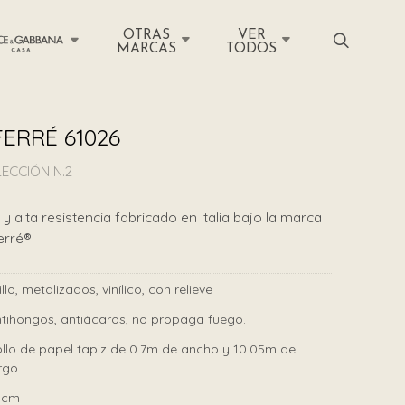
OTRAS
VER
MARCAS
TODOS
ERRÉ 61026
ECCIÓN N.2
y alta resistencia fabricado en Italia bajo la marca
erré®.
illo, metalizados, vinílico, con relieve
tihongos, antiácaros, no propaga fuego.
llo de papel tapiz de 0.7m de ancho y 10.05m de
rgo.
0cm