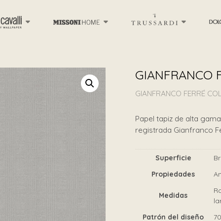
GIANFRANCO F
GIANFRANCO FERRÉ COL
Papel tapiz de alta gama 
registrada Gianfranco F
Superficie
Br
Propiedades
An
Ro
Medidas
la
Patrón del diseño
7