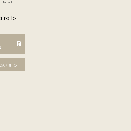
 horas
 rollo
O
d
 CARRITO