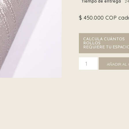
Tiempo de entrega
24
$
450.000
COP cada
CALCULA CUÁNTOS
ROLLOS
REQUIERE TU ESPACI
Trussardi Z46012 cantida
AÑADIR AL