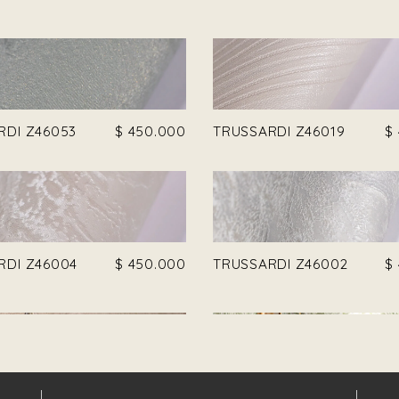
RDI Z46053
$
450.000
TRUSSARDI Z46019
$
RDI Z46004
$
450.000
TRUSSARDI Z46002
$