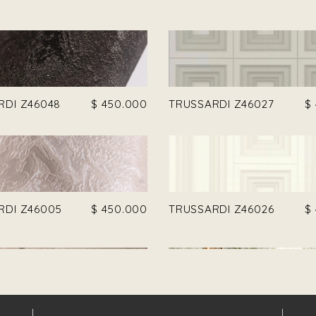
RDI Z46048
$
450.000
TRUSSARDI Z46027
$
RDI Z46005
$
450.000
TRUSSARDI Z46026
$