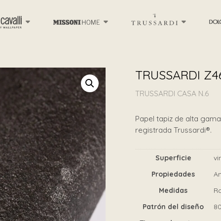
TRUSSARDI Z4
TRUSSARDI CASA N.6
Papel tapiz de alta gama 
registrada Trussardi®.
Superficie
vi
Propiedades
An
Medidas
Ro
Patrón del diseño
8