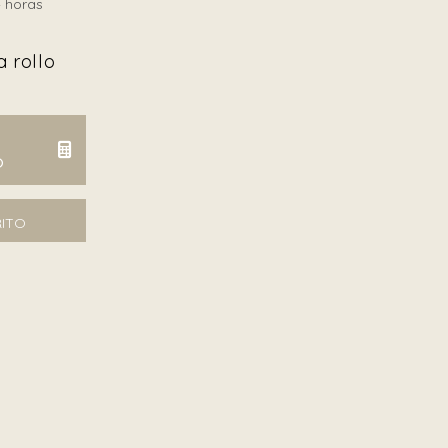
 horas
 rollo
O
d
RITO