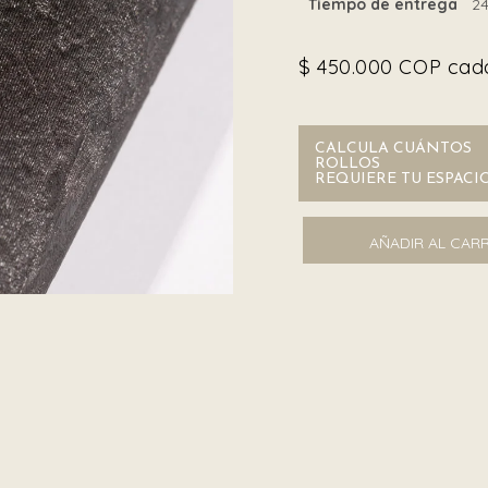
Tiempo de entrega
24
$
450.000
COP cada
CALCULA CUÁNTOS
ROLLOS
REQUIERE TU ESPACI
Trussardi Z46048 cantida
AÑADIR AL CAR