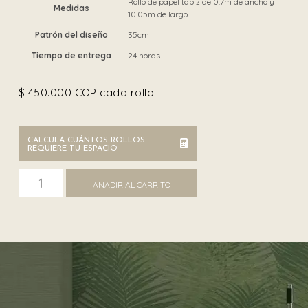
Rollo de papel tapiz de 0.7m de ancho y
Medidas
10.05m de largo.
Patrón del diseño
35cm
Tiempo de entrega
24 horas
$
450.000
COP cada rollo
CALCULA CUÁNTOS ROLLOS
REQUIERE TU ESPACIO
Chromatic 45144 cantidad
AÑADIR AL CARRITO