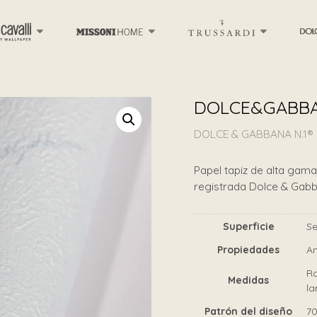
DOLCE&GABBA
DOLCE & GABBANA N.1®
Papel tapiz de alta gama 
registrada Dolce & Gab
Superficie
Se
Propiedades
An
Ro
Medidas
la
Patrón del diseño
7