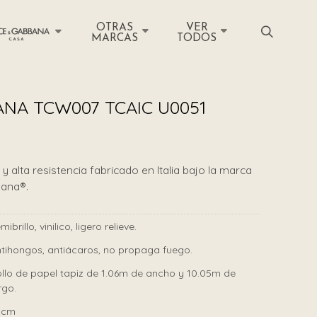
OTRAS
VER
MARCAS
TODOS
NA TCW007 TCAIC U0051
y alta resistencia fabricado en Italia bajo la marca
bana®.
mibrillo, vinilico, ligero relieve.
tihongos, antiácaros, no propaga fuego.
llo de papel tapiz de 1.06m de ancho y 10.05m de
rgo.
0cm