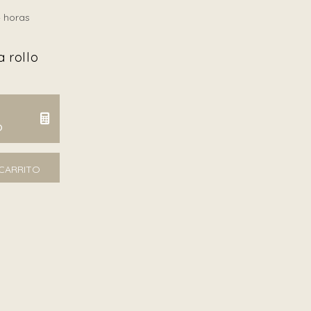
 horas
 rollo
O
TCAIC U0051 cantidad
 CARRITO