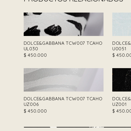
DOLCE&GABBANA TCW007 TCAHO
DOLCE&
UL030
U0051
$
450.000
$
450.0
DOLCE&GABBANA TCW007 TCAHO
DOLCE&
UZ006
UZ001
$
450.000
$
450.0