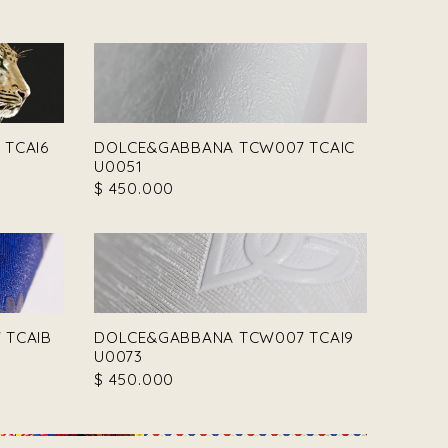
TCAI6
DOLCE&GABBANA TCW007 TCAIC
U0051
$
450.000
 TCAIB
DOLCE&GABBANA TCW007 TCAI9
U0073
$
450.000