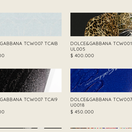
GABBANA TCW007 TCAIB
DOLCE&GABBANA TCW001 
UL005
00
$
400.000
GABBANA TCW007 TCAI9
DOLCE&GABBANA TCW007
U0018
00
$
450.000