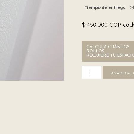
Tiempo de entrega
24
$
450.000
COP cada
CALCULA CUÁNTOS
ROLLOS
REQUIERE TU ESPACI
Dolce&Gabbana TCW007 
AÑADIR AL