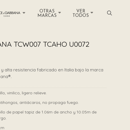
OTRAS
VER
MARCAS
TODOS
NA TCW007 TCAHO U0072
y alta resistencia fabricado en Italia bajo la marca
bana®.
illo, vinilico, ligero relieve.
tihongos, antiácaros, no propaga fuego.
llo de papel tapiz de 1.06m de ancho y 10.05m de
rgo.
cm