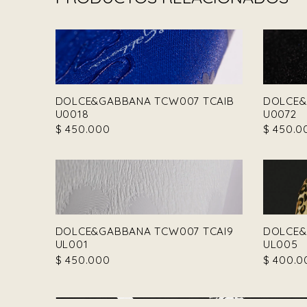
DOLCE&GABBANA TCW007 TCAIB
DOLCE&
U0018
U0072
$
450.000
$
450.0
DOLCE&GABBANA TCW007 TCAI9
DOLCE&
UL001
UL005
$
450.000
$
400.0