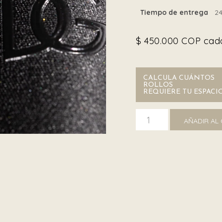
Tiempo de entrega
24
$
450.000
COP cada
CALCULA CUÁNTOS
ROLLOS
REQUIERE TU ESPACI
Dolce&Gabbana TCW007 
AÑADIR AL