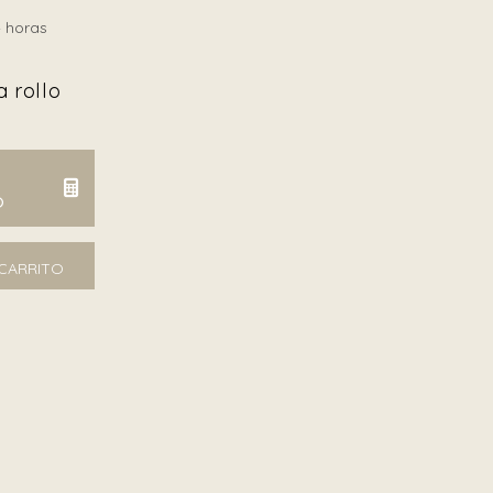
 horas
 rollo
O
TCAHO U0072 cantidad
 CARRITO