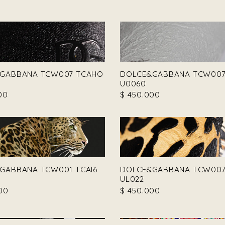
GABBANA TCW007 TCAHO
DOLCE&GABBANA TCW007
U0060
00
$
450.000
GABBANA TCW001 TCAI6
DOLCE&GABBANA TCW007
UL022
00
$
450.000