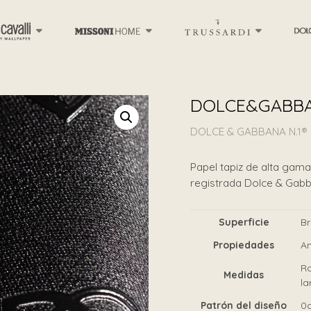
DOLCE&GABBA
DOLCE & GABBANA N.1®
Papel tapiz de alta gama 
registrada Dolce & Gab
Superficie
Br
Propiedades
An
Ro
Medidas
la
Patrón del diseño
0