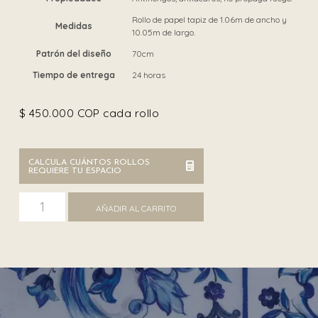
Rollo de papel tapiz de 1.06m de ancho y
Medidas
10.05m de largo.
Patrón del diseño
70cm
Tiempo de entrega
24 horas
$
450.000
COP cada rollo
CALCULA CUÁNTOS ROLLOS
REQUIERE TU ESPACIO
Dolce&Gabbana TCW007 TCAIC U0060 cantidad
AÑADIR AL CARRITO