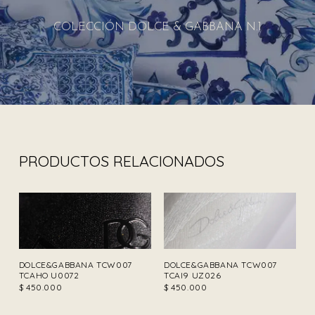
COLECCIÓN DOLCE & GABBANA N.1
PRODUCTOS RELACIONADOS
DOLCE&GABBANA TCW007
DOLCE&GABBANA TCW007
TCAHO U0072
TCAI9 UZ026
$
450.000
$
450.000