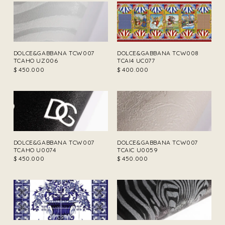
DOLCE&GABBANA TCW007
DOLCE&GABBANA TCW008
TCAHO UZ006
TCAI4 UC077
$
450.000
$
400.000
DOLCE&GABBANA TCW007
DOLCE&GABBANA TCW007
TCAHO U0074
TCAIC U0059
$
450.000
$
450.000