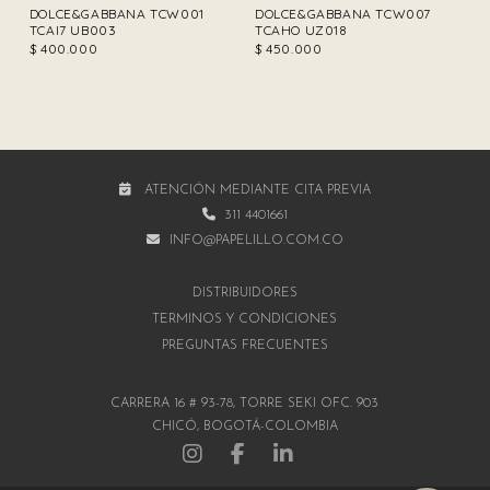
DOLCE&GABBANA TCW001
DOLCE&GABBANA TCW007
TCAI7 UB003
TCAHO UZ018
$
400.000
$
450.000
ATENCIÓN MEDIANTE CITA PREVIA
311 4401661
INFO@PAPELILLO.COM.CO
DISTRIBUIDORES
TÉRMINOS Y CONDICIONES
PREGUNTAS FRECUENTES
CARRERA 16 # 93-78, TORRE SEKI OFC. 903
CHICÓ, BOGOTÁ-COLOMBIA