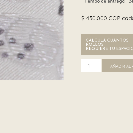
Tiempo de entrega
24
$
450.000
COP cada
CALCULA CUÁNTOS
ROLLOS
REQUIERE TU ESPACI
Missoni 10311 cantidad
AÑADIR AL