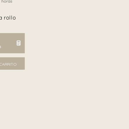
 horas
 rollo
O
 CARRITO