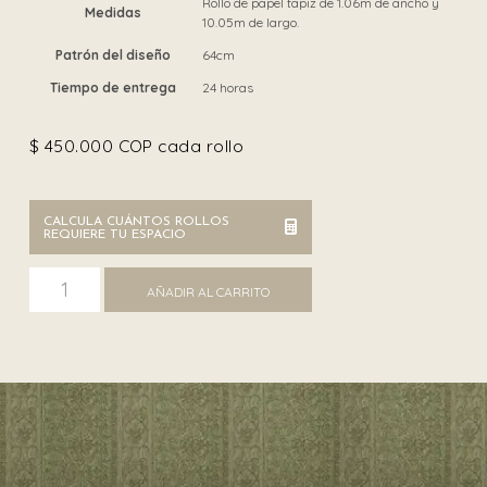
Rollo de papel tapiz de 1.06m de ancho y
Medidas
10.05m de largo.
Patrón del diseño
64cm
Tiempo de entrega
24 horas
$
450.000
COP cada rollo
CALCULA CUÁNTOS ROLLOS
REQUIERE TU ESPACIO
Carrara 82602 cantidad
AÑADIR AL CARRITO