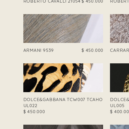
ROBERTO CAVALLI 21054
$
450.000
ROBERT
ARMANI 9539
$
450.000
CARRAR
DOLCE&GABBANA TCW007 TCAHO
DOLCE&
UL022
UL005
$
450.000
$
400.0