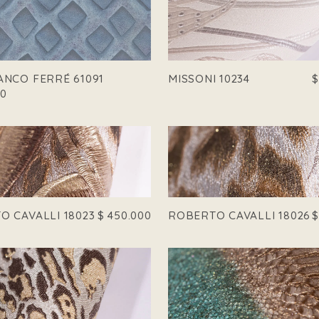
ANCO FERRÉ 61091
MISSONI 10234
00
O CAVALLI 18023
$
450.000
ROBERTO CAVALLI 18026