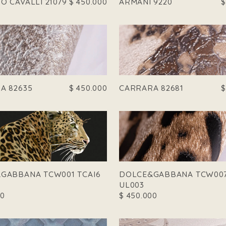
O CAVALLI 21079
$
450.000
ARMANI 9220
A 82635
$
450.000
CARRARA 82681
GABBANA TCW001 TCAI6
DOLCE&GABBANA TCW007
UL003
00
$
450.000