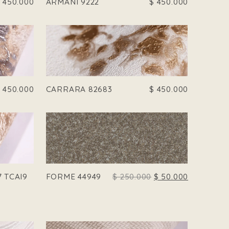
$
450.000
ARMANI 9222
$
450.000
$
450.000
CARRARA 82683
$
450.000
EL PRECIO ORIGINA
EL PRECIO
 TCAI9
FORME 44949
$
250.000
$
50.000