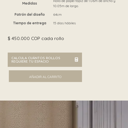
Rollo de papel tapiz de 1.06m de ancho y
Medidas
10.05m de largo.
Patrón del diseño
64cm
Tiempo de entrega
15 días hábiles
$
450.000
COP cada rollo
CALCULA CUÁNTOS ROLLOS
REQUIERE TU ESPACIO
Roberto Cavalli 21014 cantidad
AÑADIR AL CARRITO