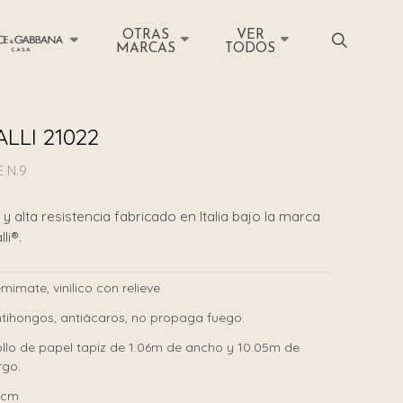
OTRAS
VER
MARCAS
TODOS
LLI 21022
 N.9
y alta resistencia fabricado en Italia bajo la marca
li®.
mimate, vinilico con relieve
tihongos, antiácaros, no propaga fuego.
llo de papel tapiz de 1.06m de ancho y 10.05m de
rgo.
6cm