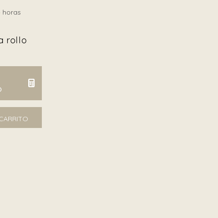
 horas
 rollo
O
tidad
 CARRITO