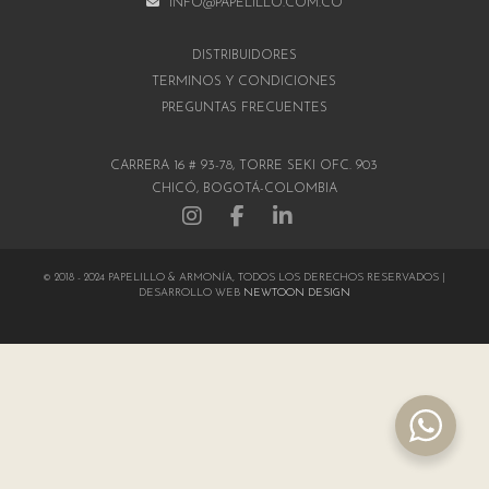
INFO@PAPELILLO.COM.CO
DISTRIBUIDORES
TÉRMINOS Y CONDICIONES
PREGUNTAS FRECUENTES
CARRERA 16 # 93-78, TORRE SEKI OFC. 903
CHICÓ, BOGOTÁ-COLOMBIA
© 2018 - 2024 PAPELILLO & ARMONÍA, TODOS LOS DERECHOS RESERVADOS |
DESARROLLO WEB
NEWTOON DESIGN