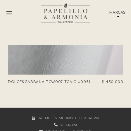
MARCAS
DOLCE&GABBANA TCW007 TCAIC U0051
$
450.000
ATENCIÓN MEDIANTE CITA PREVIA
311 4401661