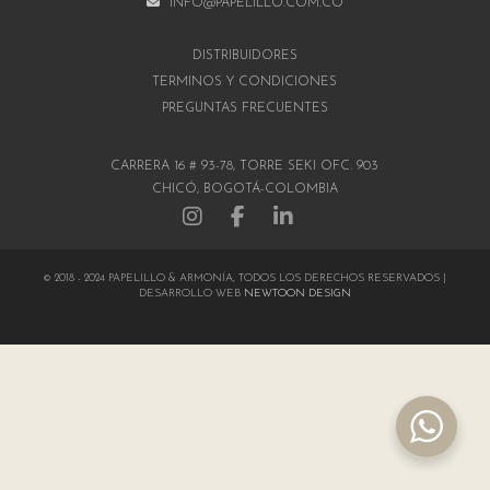
INFO@PAPELILLO.COM.CO
DISTRIBUIDORES
TÉRMINOS Y CONDICIONES
PREGUNTAS FRECUENTES
CARRERA 16 # 93-78, TORRE SEKI OFC. 903
CHICÓ, BOGOTÁ-COLOMBIA
© 2018 - 2024 PAPELILLO & ARMONÍA, TODOS LOS DERECHOS RESERVADOS |
DESARROLLO WEB
NEWTOON DESIGN