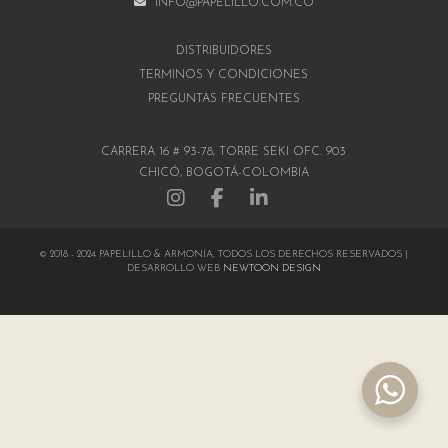
INFO@PAPELILLO.COM.CO
DISTRIBUIDORES
TÉRMINOS Y CONDICIONES
PREGUNTAS FRECUENTES
CARRERA 16 # 93-78, TORRE SEKI OFC. 903
CHICÓ, BOGOTÁ-COLOMBIA
© 2018 - 2024 PAPELILLO & ARMONÍA, TODOS LOS DERECHOS RESERVADOS |
DESARROLLO WEB
NEWTOON DESIGN