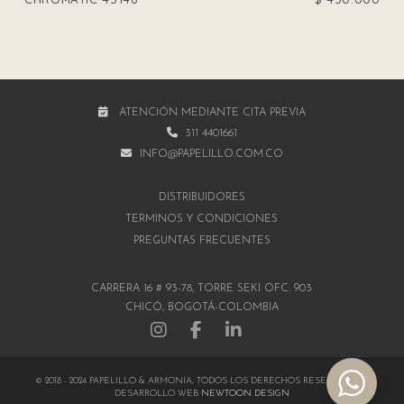
ATENCIÓN MEDIANTE CITA PREVIA
311 4401661
INFO@PAPELILLO.COM.CO
DISTRIBUIDORES
TÉRMINOS Y CONDICIONES
PREGUNTAS FRECUENTES
CARRERA 16 # 93-78, TORRE SEKI OFC. 903
CHICÓ, BOGOTÁ-COLOMBIA
© 2018 - 2024 PAPELILLO & ARMONÍA, TODOS LOS DERECHOS RESERVADOS |
DESARROLLO WEB
NEWTOON DESIGN