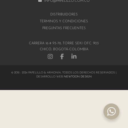
INFO@PAPELILLO.COM.CO
DISTRIBUIDORES
TÉRMINOS Y CONDICIONES
PREGUNTAS FRECUENTES
CARRERA 16 # 93-78, TORRE SEKI OFC. 903
CHICÓ, BOGOTÁ-COLOMBIA
© 2018 - 2024 PAPELILLO & ARMONÍA, TODOS LOS DERECHOS RESERVADOS |
DESARROLLO WEB
NEWTOON DESIGN