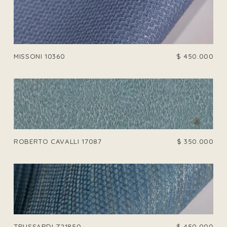
MISSONI 10360
$
450.000
ROBERTO CAVALLI 17087
$
350.000
TRUSSARDI Z21850
$
450.000