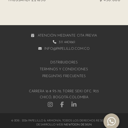
ATENCIÓN MEDIANTE CITA PREVIA
311 4401661
INFO@PAPELILLO.COM.CO
DISTRIBUIDORES
TÉRMINOS Y CONDICIONES
PREGUNTAS FRECUENTES
CARRERA 16 # 93-78, TORRE SEKI OFC. 903
CHICÓ, BOGOTÁ-COLOMBIA
© 2018 - 2024 PAPELILLO & ARMONÍA, TODOS LOS DERECHOS RESERVADOS |
DESARROLLO WEB
NEWTOON DESIGN