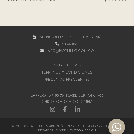
ATENCIÓN MEDIANTE CITA PREVIA
311 4401661
INFO@PAPELILLO.COM.CO
DISTRIBUIDORES
TÉRMINOS Y CONDICIONES
PREGUNTAS FRECUENTES
CARRERA 16 # 93-78, TORRE SEKI OFC. 903
CHICÓ, BOGOTÁ-COLOMBIA
© 2018 - 2024 PAPELILLO & ARMONÍA, TODOS LOS DERECHOS RESERVADOS |
DESARROLLO WEB
NEWTOON DESIGN