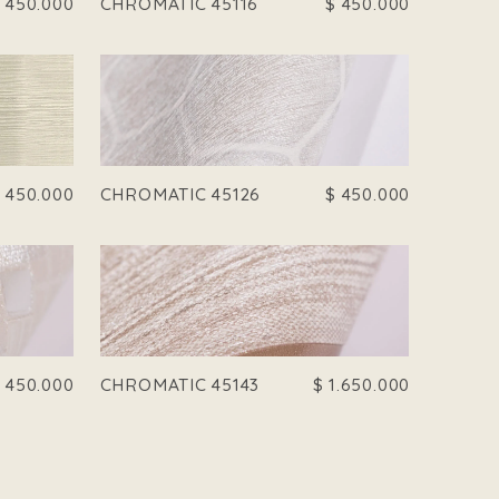
$
450.000
CHROMATIC 45116
$
450.000
$
450.000
CHROMATIC 45126
$
450.000
$
450.000
CHROMATIC 45143
$
1.650.000