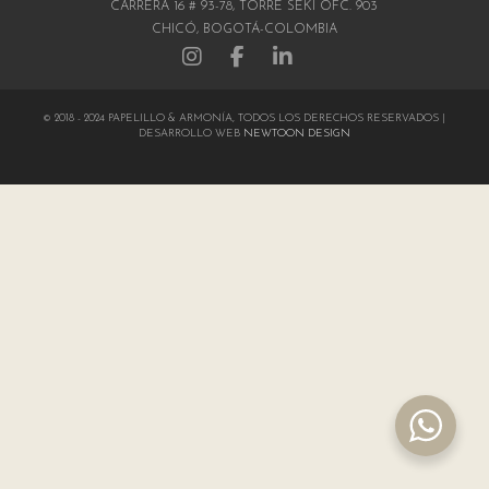
CARRERA 16 # 93-78, TORRE SEKI OFC. 903
CHICÓ, BOGOTÁ-COLOMBIA
© 2018 - 2024 PAPELILLO & ARMONÍA, TODOS LOS DERECHOS RESERVADOS |
DESARROLLO WEB
NEWTOON DESIGN