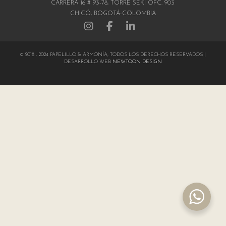
CARRERA 16 # 93-78, TORRE SEKI OFC. 903
CHICÓ, BOGOTÁ-COLOMBIA
© 2018 - 2024 PAPELILLO & ARMONÍA, TODOS LOS DERECHOS RESERVADOS |
DESARROLLO WEB
NEWTOON DESIGN