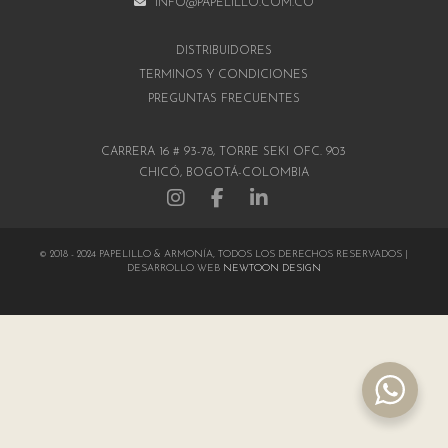
INFO@PAPELILLO.COM.CO
DISTRIBUIDORES
TÉRMINOS Y CONDICIONES
PREGUNTAS FRECUENTES
CARRERA 16 # 93-78, TORRE SEKI OFC. 903
CHICÓ, BOGOTÁ-COLOMBIA
© 2018 - 2024 PAPELILLO & ARMONÍA, TODOS LOS DERECHOS RESERVADOS |
DESARROLLO WEB
NEWTOON DESIGN