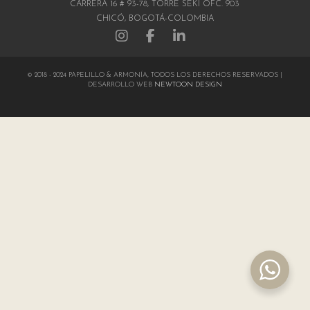
CARRERA 16 # 93-78, TORRE SEKI OFC. 903
CHICÓ, BOGOTÁ-COLOMBIA
© 2018 - 2024 PAPELILLO & ARMONÍA, TODOS LOS DERECHOS RESERVADOS |
DESARROLLO WEB
NEWTOON DESIGN