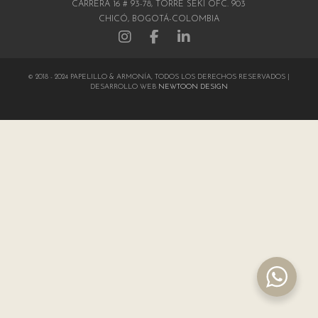
CARRERA 16 # 93-78, TORRE SEKI OFC. 903
CHICÓ, BOGOTÁ-COLOMBIA
© 2018 - 2024 PAPELILLO & ARMONÍA, TODOS LOS DERECHOS RESERVADOS |
DESARROLLO WEB
NEWTOON DESIGN