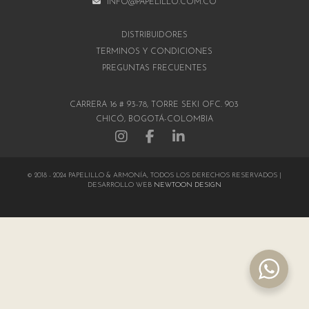
INFO@PAPELILLO.COM.CO
DISTRIBUIDORES
TÉRMINOS Y CONDICIONES
PREGUNTAS FRECUENTES
CARRERA 16 # 93-78, TORRE SEKI OFC. 903
CHICÓ, BOGOTÁ-COLOMBIA
© 2018 - 2024 PAPELILLO & ARMONÍA, TODOS LOS DERECHOS RESERVADOS |
DESARROLLO WEB
NEWTOON DESIGN