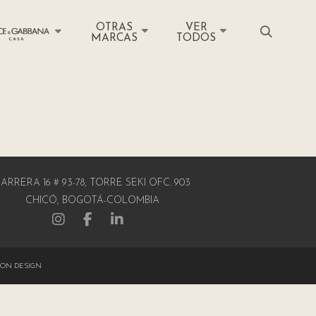
OTRAS
VER
MARCAS
TODOS
ARRERA 16 # 93-78, TORRE SEKI OFC. 903
CHICÓ, BOGOTÁ-COLOMBIA
ON DESIGN