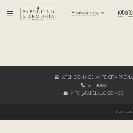
ATENCIÓN MEDIANTE CITA PREVI
311 4401661
INFO@PAPELILLO.COM.CO
© 2018 - 2