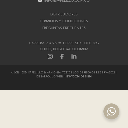
INFO@PAPELILLO.COM.CO
DISTRIBUIDORES
TÉRMINOS Y CONDICIONES
PREGUNTAS FRECUENTES
CARRERA 16 # 93-78, TORRE SEKI OFC. 903
CHICÓ, BOGOTÁ-COLOMBIA
© 2018 - 2024 PAPELILLO & ARMONÍA, TODOS LOS DERECHOS RESERVADOS |
DESARROLLO WEB
NEWTOON DESIGN