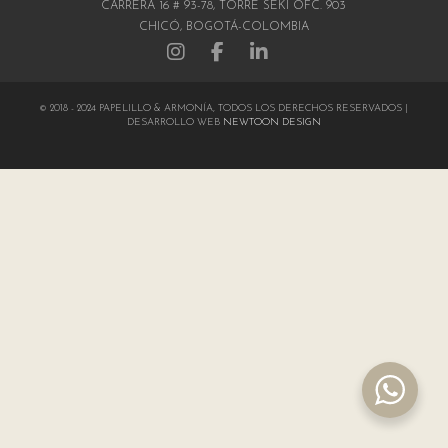
CARRERA 16 # 93-78, TORRE SEKI OFC. 903
CHICÓ, BOGOTÁ-COLOMBIA
© 2018 - 2024 PAPELILLO & ARMONÍA, TODOS LOS DERECHOS RESERVADOS |
DESARROLLO WEB
NEWTOON DESIGN