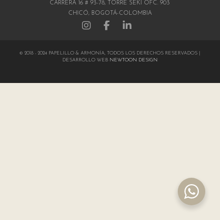
CARRERA 16 # 93-78, TORRE SEKI OFC. 903
CHICÓ, BOGOTÁ-COLOMBIA
© 2018 - 2024 PAPELILLO & ARMONÍA, TODOS LOS DERECHOS RESERVADOS |
DESARROLLO WEB
NEWTOON DESIGN