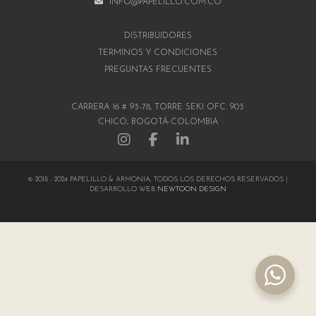
INFO@PAPELILLO.COM.CO
DISTRIBUIDORES
TÉRMINOS Y CONDICIONES
PREGUNTAS FRECUENTES
CARRERA 16 # 93-78, TORRE SEKI OFC. 903
CHICÓ, BOGOTÁ-COLOMBIA
© 2018 - 2024 PAPELILLO & ARMONÍA, TODOS LOS DERECHOS RESERVADOS |
DESARROLLO WEB
NEWTOON DESIGN