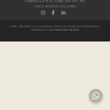
CARRERA 16 # 93-78, TORRE SEKI OFC. 903
CHICÓ, BOGOTÁ-COLOMBIA
© 2018 - 2024 PAPELILLO & ARMONÍA, TODOS LOS DERECHOS RESERVADOS |
DESARROLLO WEB
NEWTOON DESIGN