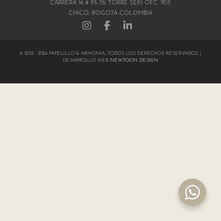
CARRERA 16 # 93-78, TORRE SEKI OFC. 903
CHICÓ, BOGOTÁ-COLOMBIA
© 2018 - 2024 PAPELILLO & ARMONÍA, TODOS LOS DERECHOS RESERVADOS |
DESARROLLO WEB
NEWTOON DESIGN