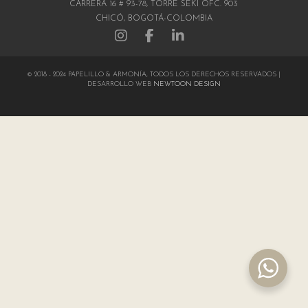
CARRERA 16 # 93-78, TORRE SEKI OFC. 903
CHICÓ, BOGOTÁ-COLOMBIA
© 2018 - 2024 PAPELILLO & ARMONÍA, TODOS LOS DERECHOS RESERVADOS |
DESARROLLO WEB
NEWTOON DESIGN