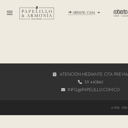
ATENCIÓN MEDIANTE CITA PREVI
311 4401661
INFO@PAPELILLO.COM.CO
© 2018 - 2