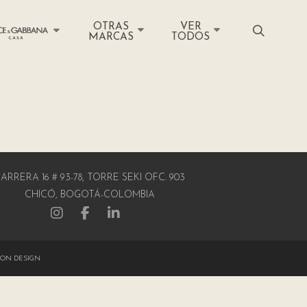
OTRAS
VER
MARCAS
TODOS
ARRERA 16 # 93-78, TORRE SEKI OFC. 903
CHICÓ, BOGOTÁ-COLOMBIA
ON DESIGN