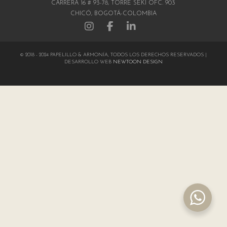
CARRERA 16 # 93-78, TORRE SEKI OFC. 903
CHICÓ, BOGOTÁ-COLOMBIA
© 2018 - 2024 PAPELILLO & ARMONÍA, TODOS LOS DERECHOS RESERVADOS |
DESARROLLO WEB
NEWTOON DESIGN