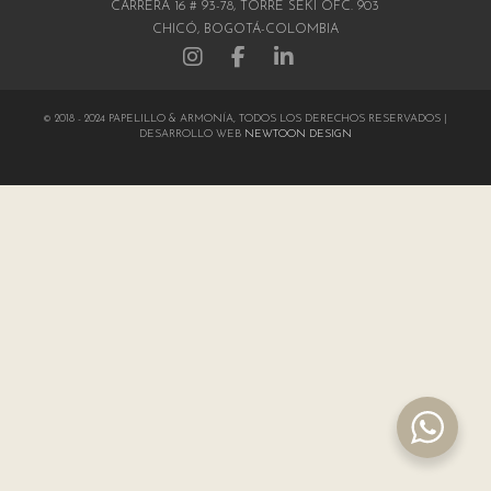
CARRERA 16 # 93-78, TORRE SEKI OFC. 903
CHICÓ, BOGOTÁ-COLOMBIA
© 2018 - 2024 PAPELILLO & ARMONÍA, TODOS LOS DERECHOS RESERVADOS |
DESARROLLO WEB
NEWTOON DESIGN