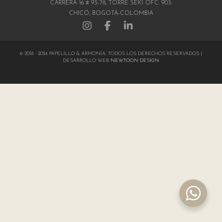
CARRERA 16 # 93-78, TORRE SEKI OFC. 903
CHICÓ, BOGOTÁ-COLOMBIA
© 2018 - 2024 PAPELILLO & ARMONÍA, TODOS LOS DERECHOS RESERVADOS |
DESARROLLO WEB
NEWTOON DESIGN