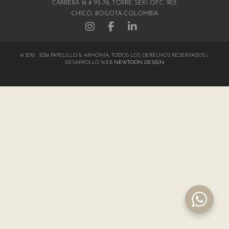
CARRERA 16 # 93-78, TORRE SEKI OFC. 903
CHICÓ, BOGOTÁ-COLOMBIA
© 2018 - 2024 PAPELILLO & ARMONÍA, TODOS LOS DERECHOS RESERVADOS |
DESARROLLO WEB
NEWTOON DESIGN