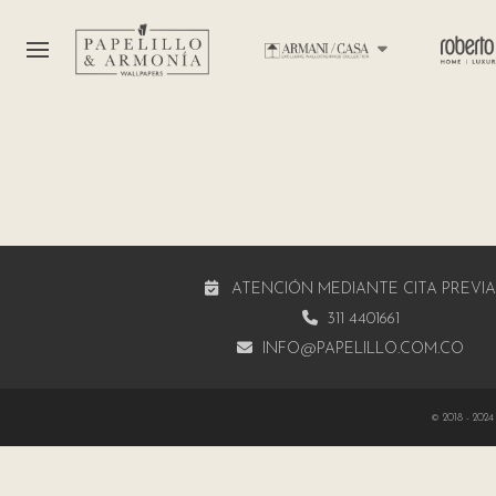
ATENCIÓN MEDIANTE CITA PREVI
311 4401661
INFO@PAPELILLO.COM.CO
© 2018 - 2