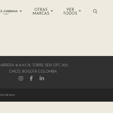
OTRAS
VER
MARCAS
TODOS
ARRERA 16 # 93-78, TORRE SEKI OFC. 903
CHICÓ, BOGOTÁ-COLOMBIA
ON DESIGN