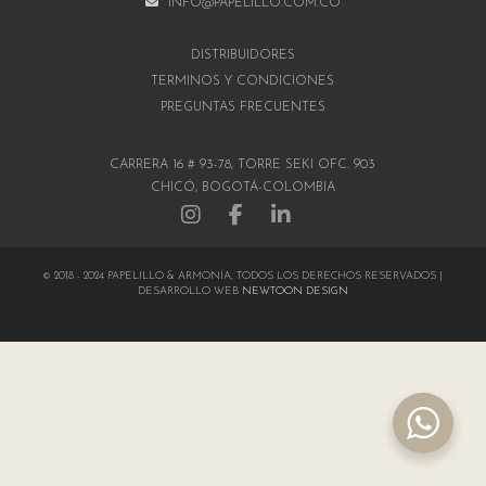
INFO@PAPELILLO.COM.CO
DISTRIBUIDORES
TÉRMINOS Y CONDICIONES
PREGUNTAS FRECUENTES
CARRERA 16 # 93-78, TORRE SEKI OFC. 903
CHICÓ, BOGOTÁ-COLOMBIA
© 2018 - 2024 PAPELILLO & ARMONÍA, TODOS LOS DERECHOS RESERVADOS |
DESARROLLO WEB
NEWTOON DESIGN