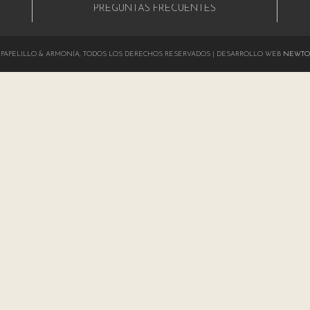
PREGUNTAS FRECUENTES
024 PAPELILLO & ARMONÍA, TODOS LOS DERECHOS RESERVADOS | DESARROLLO WEB
NEWTO