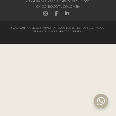
CARRERA 16 # 93-78, TORRE SEKI OFC. 903
CHICÓ, BOGOTÁ-COLOMBIA
© 2018 - 2024 PAPELILLO & ARMONÍA, TODOS LOS DERECHOS RESERVADOS |
DESARROLLO WEB
NEWTOON DESIGN