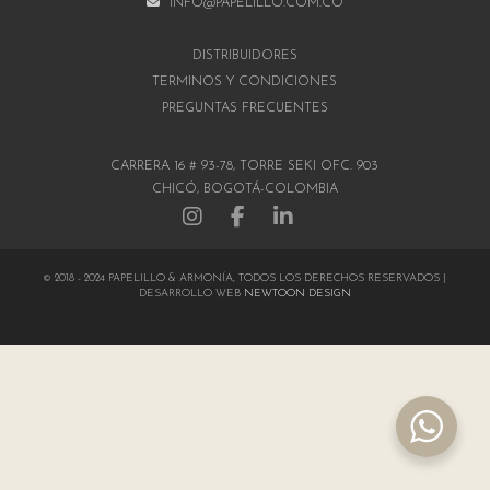
INFO@PAPELILLO.COM.CO
DISTRIBUIDORES
TÉRMINOS Y CONDICIONES
PREGUNTAS FRECUENTES
CARRERA 16 # 93-78, TORRE SEKI OFC. 903
CHICÓ, BOGOTÁ-COLOMBIA
© 2018 - 2024 PAPELILLO & ARMONÍA, TODOS LOS DERECHOS RESERVADOS |
DESARROLLO WEB
NEWTOON DESIGN