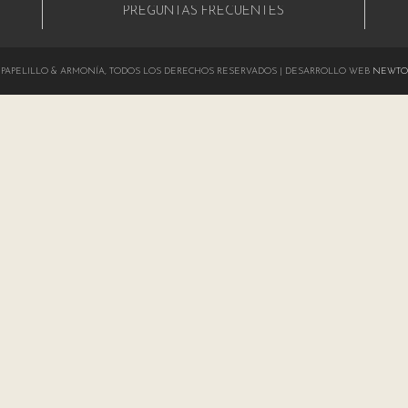
PREGUNTAS FRECUENTES
024 PAPELILLO & ARMONÍA, TODOS LOS DERECHOS RESERVADOS | DESARROLLO WEB
NEWTO