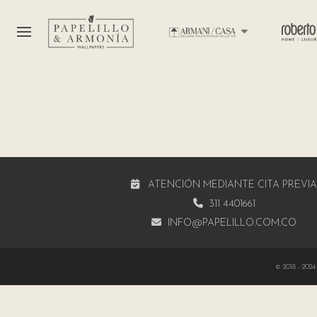
ATENCIÓN MEDIANTE CITA PREVI
311 4401661
INFO@PAPELILLO.COM.CO
© 2018 - 2