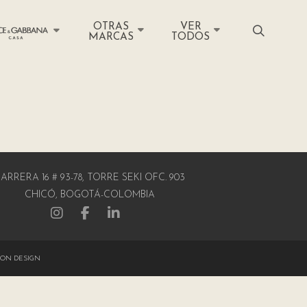
OTRAS
VER
MARCAS
TODOS
ARRERA 16 # 93-78, TORRE SEKI OFC. 903
CHICÓ, BOGOTÁ-COLOMBIA
ON DESIGN