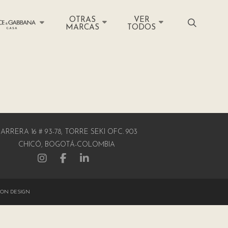
OTRAS
VER
MARCAS
TODOS
ARRERA 16 # 93-78, TORRE SEKI OFC. 903
CHICÓ, BOGOTÁ-COLOMBIA
ON DESIGN