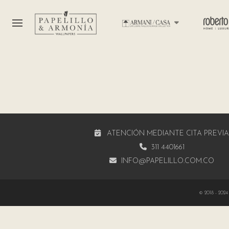
ATENCIÓN MEDIANTE CITA PREVI
311 4401661
INFO@PAPELILLO.COM.CO
© 2018 - 2